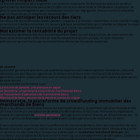
Ignorer l’impact fiscal
La division parcellaire peut engendrer une taxation importante. En fonction du statut du vendeur
(particulier ou marchand de biens), des impôts sur la plus-value ou de la TVA peuvent s’appliquer. De
plus, la taxe d’aménagement peut représenter un coût non négligeable. Une consultation préalable
avec un fiscaliste ou un notaire est recommandée.
Ne pas anticiper les recours des tiers
Les voisins et les collectivités locales peuvent s’opposer à la division, notamment si elle modifie l’usage
du terrain ou crée des nuisances. Un recours grâcieux ou contentieux peut retarder ou bloquer le projet.
Informer et consulter les riverains en amont peut limiter les contestations.
Mal estimer la rentabilité du projet
Une division parcellaire doit être économiquement viable. Le coût d’acquisition, de viabilisation, les
taxes et les éventuelles difficultés de revente doivent être pris en compte. Un bilan financier
prévisionnel permet d’anticiper la rentabilité et d’éviter de mauvaises surprises.
En résumé
La division parcellaire peut être une excellente opportunité d’investissement immobilier, mais elle
nécessite une planification rigoureuse. En évitant ces erreurs et en s’entourant de professionnels
(géomètre, notaire, urbaniste), vous maximiserez vos chances de succès et optimiserez la valorisation
de votre terrain.
Autres articles sur le même sujet :
La division de parcelle, une pratique en vogue
Le Géomètre, un partenaire essentiel du marchand de biens
Le financement d’opérations de marchand de biens
Marchand de biens, passion de la pierre et amour du risque
Immocratie, la plateforme de crowdfunding immobilier des
marchands de biens
Depuis ses débuts, Immocratie finance les marchands de biens. Sa première opération financée à l’été
2015 était d’ailleurs une opération de vente à la découpe dans le Vaucluse. Immocratie a également
financé des opérations de
division parcellaire
, des opérations d’achat revente, de réhabilitation, etc… ce
qui lui a permis de développer une véritable expertise des opérations de marchands de biens.
Si vous souhaitez vous lancer dans la profession de marchand de biens, nous vous conseillons de vous
former à certains aspects du métier car on ne s’improvise pas marchand de biens. Immocratie a initié
un partenariat avec GreenBull Campus qui a développé un
incubateur Marchand de biens
. Cet
incubateur vous propose des formations en e-learning, un accompagnement par des coachs, l’accès à un
comité qui audite vos projets et la mise en relation avec d’autres marchands de biens.