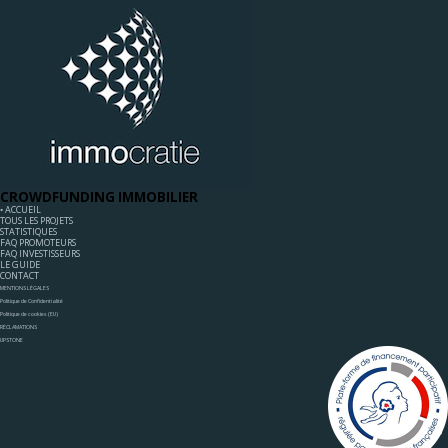
CROWDFUNDING IMMOBILIER
◦ ACCUEIL
TOUS LES PROJETS
STATISTIQUES
FAQ PROMOTEURS
FAQ INVESTISSEURS
LE GUIDE
CONTACT
MENTIONS LÉGALES
Politique de Confidentialité
Politique de cookies (EU)
RÉCLAMATIONS
UPSTONE