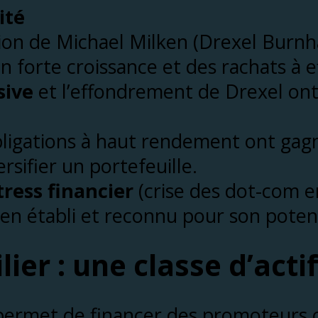
ité
lsion de Michael Milken (Drexel Burn
 forte croissance et des rachats à ef
sive
et l’effondrement de Drexel ont 
bligations à haut rendement ont gag
sifier un portefeuille.
tress financier
(crise des dot-com e
ien établi et reconnu pour son poten
er : une classe d’acti
 permet de financer des promoteurs o