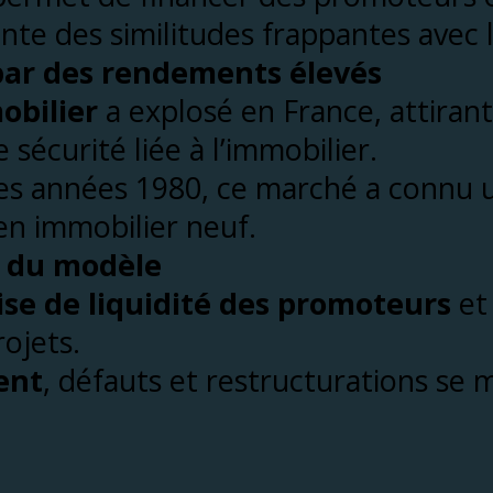
te des similitudes frappantes avec l
par des rendements élevés
bilier
a explosé en France, attirant
écurité liée à l’immobilier.
es années 1980, ce marché a connu
en immobilier neuf.
es du modèle
ise de liquidité des promoteurs
et
ojets.
ent
, défauts et restructurations se m
ing Immobilier peut su