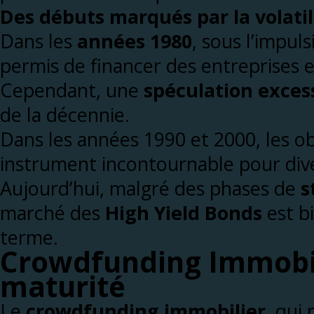
Des débuts marqués par la volatil
Dans les
années 1980
, sous l’impu
permis de financer des entreprises en
Cependant, une
spéculation exces
de la décennie.
Dans les années 1990 et 2000, les o
instrument incontournable pour diver
Aujourd’hui, malgré des phases de
s
marché des
High Yield Bonds
est b
terme.
Crowdfunding Immobili
maturité
Le
crowdfunding immobilier
, qui