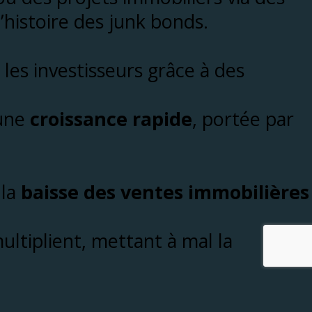
’histoire des junk bonds.
 les investisseurs grâce à des
 une
croissance rapide
, portée par
 la
baisse des ventes immobilières
ultiplient, mettant à mal la
ivre la trajectoire