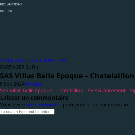
RÉCLAMATIONS
UPSTONE
S'INSCRIRE
|
SE CONNECTER
PARTAGER SUR ▾
SAS Villas Belle Epoque – Chatelaillo
Nicolas
SAS Villas Belle Epoque - Chatelaillon - PV AG lancement - S
Laisser un commentaire
Vous devez
vous connecter
pour publier un commentaire.