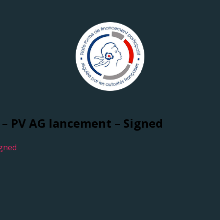
n – PV AG lancement – Signed
igned