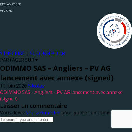
RÉCLAMATIONS
UPSTONE
S'INSCRIRE
|
SE CONNECTER
PARTAGER SUR ▾
ODIMMO SAS – Angliers – PV AG
lancement avec annexe (signed)
Nicolas
ODIMMO SAS - Angliers - PV AG lancement avec annexe
(signed)
Laisser un commentaire
Vous devez
vous connecter
pour publier un commentaire.