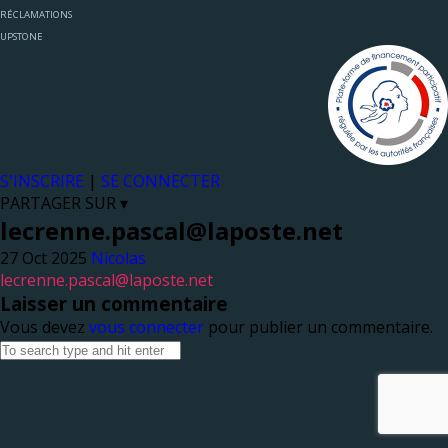
RÉCLAMATIONS
UPSTONE
S'INSCRIRE
|
SE CONNECTER
PARTAGER SUR ▾
lecrenne.pascal@laposte.net
Nicolas
lecrenne.pascal@laposte.net
Laisser un commentaire
Vous devez
vous connecter
pour publier un commentaire.