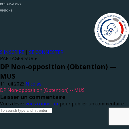
RÉCLAMATIONS
UPSTONE
S'INSCRIRE
|
SE CONNECTER
PARTAGER SUR ▾
DP Non-opposition (Obtention) —
MUS
Nicolas
DP Non-opposition (Obtention) -- MUS
Laisser un commentaire
Vous devez
vous connecter
pour publier un commentaire.