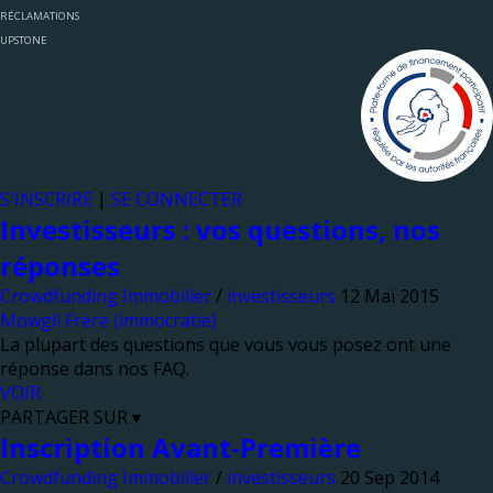
RÉCLAMATIONS
UPSTONE
S'INSCRIRE
|
SE CONNECTER
Investisseurs : vos questions, nos
réponses
Crowdfunding Immobilier
/
investisseurs
Mowgli Frere (immocratie)
La plupart des questions que vous vous posez ont une
réponse dans nos FAQ.
VOIR
PARTAGER SUR ▾
Inscription Avant-Première
Crowdfunding Immobilier
/
investisseurs