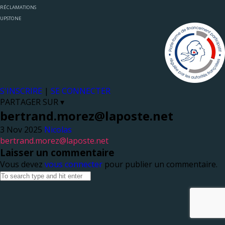
RÉCLAMATIONS
UPSTONE
S'INSCRIRE
|
SE CONNECTER
PARTAGER SUR ▾
bertrand.morez@laposte.net
Nicolas
bertrand.morez@laposte.net
Laisser un commentaire
Vous devez
vous connecter
pour publier un commentaire.