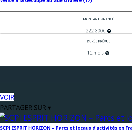
Vente à la découpe au Gué d’Alléré (17)
MONTANT FINANCÉ
222 800€
DURÉE PRÉVUE
12 mois
VOIR
PARTAGER SUR ▾
SCPI ESPRIT HORIZON – Parcs et locaux d’activités en Fr