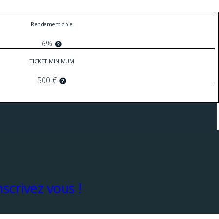
Rendement cible
6%
TICKET MINIMUM
500 €
scrivez vous !