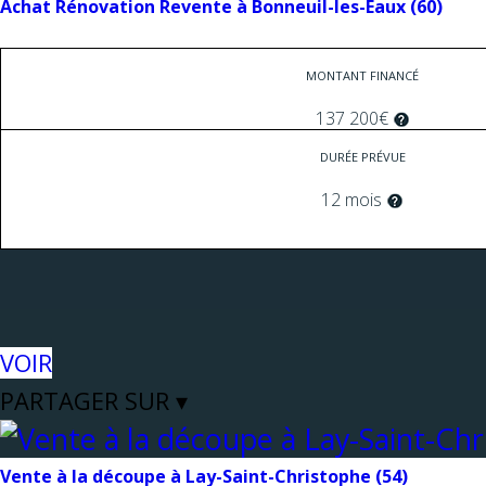
Achat Rénovation Revente à Bonneuil-les-Eaux (60)
MONTANT FINANCÉ
137 200€
DURÉE PRÉVUE
12 mois
VOIR
PARTAGER SUR ▾
Vente à la découpe à Lay-Saint-Christophe (54)