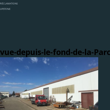
RÉCLAMATIONS
UPSTONE
vue-depuis-le-fond-de-la-Par