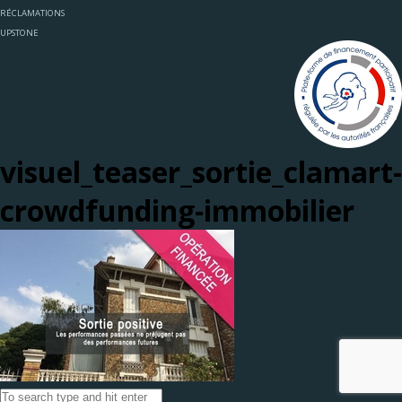
RÉCLAMATIONS
UPSTONE
visuel_teaser_sortie_clamart-
crowdfunding-immobilier