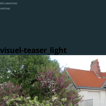
RÉCLAMATIONS
UPSTONE
visuel-teaser_light