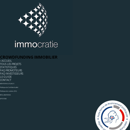
CROWDFUNDING IMMOBILIER
◦ ACCUEIL
TOUS LES PROJETS
STATISTIQUES
FAQ PROMOTEURS
FAQ INVESTISSEURS
LE GUIDE
CONTACT
MENTIONS LÉGALES
Politique de Confidentialité
Politique de cookies (EU)
RÉCLAMATIONS
UPSTONE