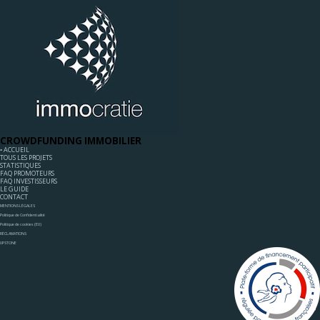
CROWDFUNDING IMMOBILIER
◦ ACCUEIL
TOUS LES PROJETS
STATISTIQUES
FAQ PROMOTEURS
FAQ INVESTISSEURS
LE GUIDE
CONTACT
MENTIONS LÉGALES
Politique de Confidentialité
Politique de cookies (EU)
RÉCLAMATIONS
UPSTONE