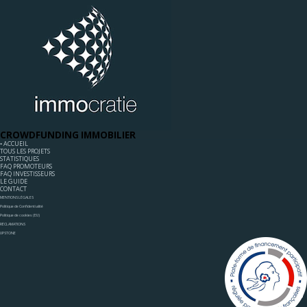
CROWDFUNDING IMMOBILIER
◦ ACCUEIL
TOUS LES PROJETS
STATISTIQUES
FAQ PROMOTEURS
FAQ INVESTISSEURS
LE GUIDE
CONTACT
MENTIONS LÉGALES
Politique de Confidentialité
Politique de cookies (EU)
RÉCLAMATIONS
UPSTONE