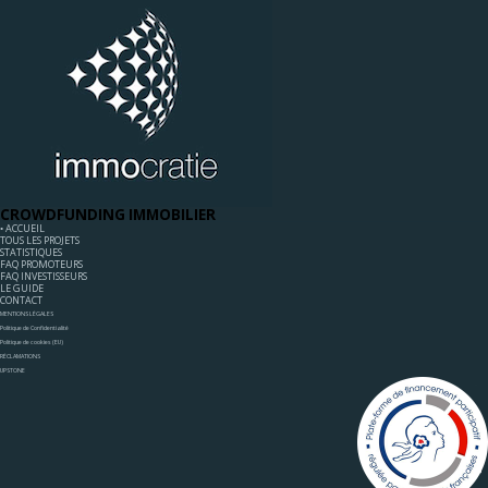
CROWDFUNDING IMMOBILIER
◦ ACCUEIL
TOUS LES PROJETS
STATISTIQUES
FAQ PROMOTEURS
FAQ INVESTISSEURS
LE GUIDE
CONTACT
MENTIONS LÉGALES
Politique de Confidentialité
Politique de cookies (EU)
RÉCLAMATIONS
UPSTONE