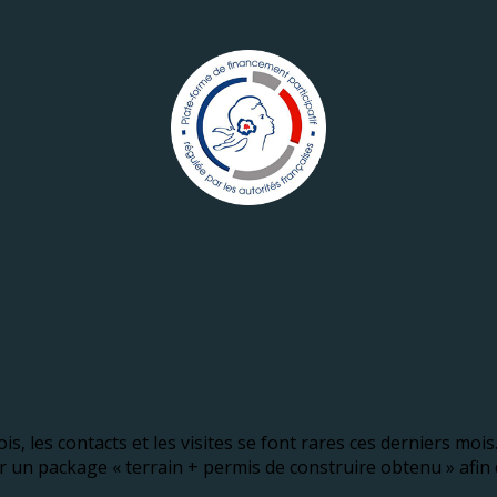
ois, les contacts et les visites se font rares ces derniers mo
 un package « terrain + permis de construire obtenu » afin de