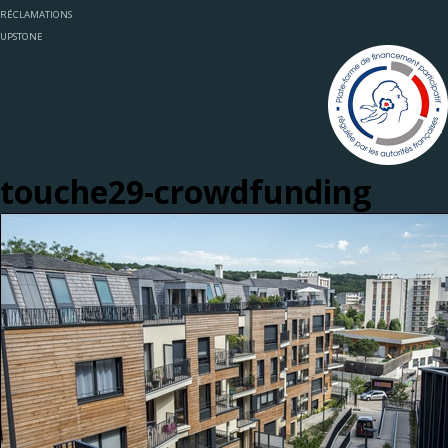
RÉCLAMATIONS
UPSTONE
touche29-crowdfunding