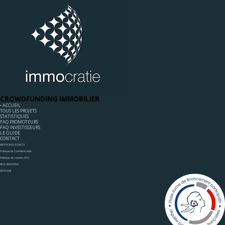
CROWDFUNDING IMMOBILIER
◦ ACCUEIL
TOUS LES PROJETS
STATISTIQUES
FAQ PROMOTEURS
FAQ INVESTISSEURS
LE GUIDE
CONTACT
MENTIONS LÉGALES
Politique de Confidentialité
Politique de cookies (EU)
RÉCLAMATIONS
UPSTONE