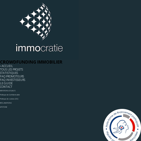
CROWDFUNDING IMMOBILIER
◦ ACCUEIL
TOUS LES PROJETS
STATISTIQUES
FAQ PROMOTEURS
FAQ INVESTISSEURS
LE GUIDE
CONTACT
MENTIONS LÉGALES
Politique de Confidentialité
Politique de cookies (EU)
RÉCLAMATIONS
UPSTONE