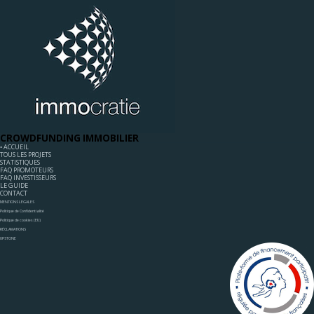
CROWDFUNDING IMMOBILIER
◦ ACCUEIL
TOUS LES PROJETS
STATISTIQUES
FAQ PROMOTEURS
FAQ INVESTISSEURS
LE GUIDE
CONTACT
MENTIONS LÉGALES
Politique de Confidentialité
Politique de cookies (EU)
RÉCLAMATIONS
UPSTONE