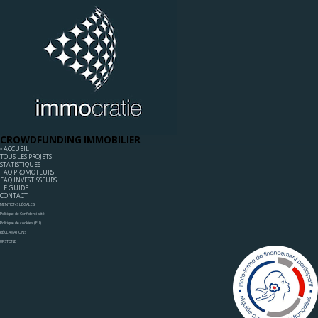
CROWDFUNDING IMMOBILIER
◦ ACCUEIL
TOUS LES PROJETS
STATISTIQUES
FAQ PROMOTEURS
FAQ INVESTISSEURS
LE GUIDE
CONTACT
MENTIONS LÉGALES
Politique de Confidentialité
Politique de cookies (EU)
RÉCLAMATIONS
UPSTONE