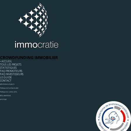
CROWDFUNDING IMMOBILIER
◦ ACCUEIL
TOUS LES PROJETS
STATISTIQUES
FAQ PROMOTEURS
FAQ INVESTISSEURS
LE GUIDE
CONTACT
MENTIONS LÉGALES
Politique de Confidentialité
Politique de cookies (EU)
RÉCLAMATIONS
UPSTONE