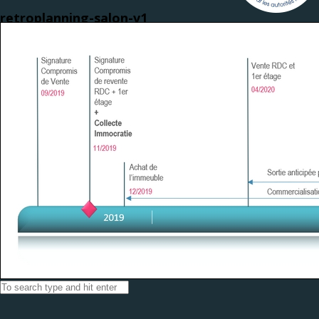
retroplanning-salon-v1