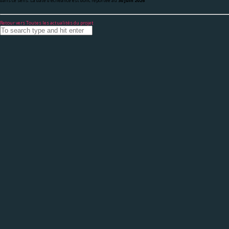
dans ce sens. La date d’échéance est donc reportée au
30 juin 2026
Retour vers Toutes les actualités du projet