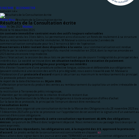
S'INSCRIRE
|
SE CONNECTER
PARTAGER SUR ▾
Home
Mus
Résultats de la Consultation écrite
Résultats de la Consultation écrite
Mus
Nicolas
Posté le 16 décembre 2025
Un contexte immobilier contraint mais des actifs toujours valorisables
Après avoir vendu les 3 lots bâtis, lui permettant ainsi d’assurer un fonds de roulement à sa structure
face au retournement du marché immobilier, M Malaval a connu ensuite 2 années de
commercialisation compliquée pour les 2 terrains à bâtir de l’opération.
Deux terrains à bâtir restent donc disponibles à la vente.
Leur commercialisation est rendue
difficile par le ralentissement significatif du marché immobilier en 2024, dont la reprise amorcée en
2025 demeure encore trop modeste.
Dans l’état actuel, la cession des deux lots ne permettrait pas de couvrir l’intégralité du principal et des
intérêts dus. La société se trouve donc
en situation technique de cessation de paiement
.
Une solution amiable privilégiée pour protéger vos intérêts
Afin d’éviter l’ouverture d’une procédure collective longue, coûteuse et défavorable aux obligataires
(pouvant conduire à une cession des actifs à prix dégradé), nous avons travaillé avec M. Malaval à
l’élaboration d’un
protocole d’accord
visant à sécuriser au maximum le remboursement du principal.
Ce protocole prévoit notamment :
le report de la date d’échéance au
30 juin 2026
,
l’affectation prioritaire du produit des ventes au remboursement du capital (via un ordre irrévocable de
virement),
la restitution à Terraneo de prêts intragroupe,
l’abandon par les obligataires de la créance résiduelle restant due.
l’accord du Représentant de la Masse des obligataires à toute acceptation d’offres d’achat
Sur la base de ce protocole, le principal de l’emprunt devrait être remboursé.
Consultation écrite
Nous avons donc organisé une consultation écrite de la Masse des Obligataires du 28 novembre 2025 au
13 décembre 2025 afin qu’elle se prononce sur l’approbation de cet accord et la signature d’un avenant au
contrat d’émission obligataire.
Les obligataires ayant répondu à cette consultation représentent 48,68% des obligations
émises
. Le quorum de 20% est donc largement dépassé. Nous remercions au passage tous ceux qui se
sont exprimés.
Sur la base des répondants, les obligataires ont, à la majorité des 2/3, approuvé le protocole
d’accord.
Le procès verbal de la consultation est consultable en cliquant
ici
Nous allons donc signer dans les jours à venir avec TERRANEO un avenant au contrat obligataire allant