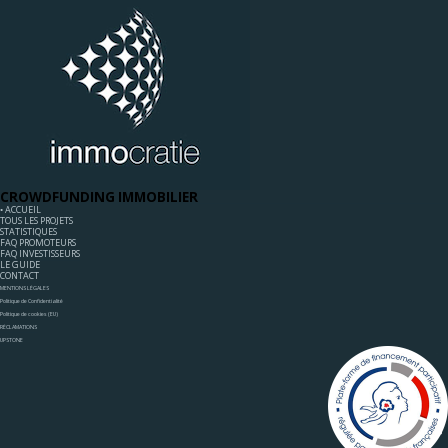
CROWDFUNDING IMMOBILIER
◦ ACCUEIL
TOUS LES PROJETS
STATISTIQUES
FAQ PROMOTEURS
FAQ INVESTISSEURS
LE GUIDE
CONTACT
MENTIONS LÉGALES
Politique de Confidentialité
Politique de cookies (EU)
RÉCLAMATIONS
UPSTONE