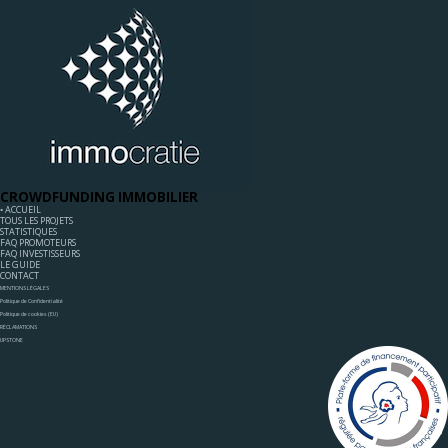
CROWDFUNDING IMMOBILIER
◦ ACCUEIL
TOUS LES PROJETS
STATISTIQUES
FAQ PROMOTEURS
FAQ INVESTISSEURS
LE GUIDE
CONTACT
MENTIONS LÉGALES
Politique de Confidentialité
Politique de cookies (EU)
RÉCLAMATIONS
UPSTONE