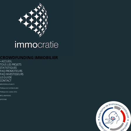
CROWDFUNDING IMMOBILIER
◦ ACCUEIL
TOUS LES PROJETS
STATISTIQUES
FAQ PROMOTEURS
FAQ INVESTISSEURS
LE GUIDE
CONTACT
MENTIONS LÉGALES
Politique de Confidentialité
Politique de cookies (EU)
RÉCLAMATIONS
UPSTONE