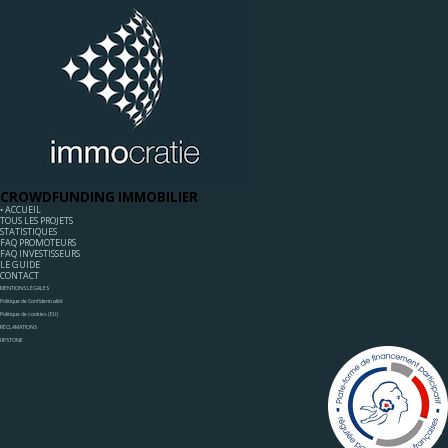
CROWDFUNDING IMMOBILIER
◦ ACCUEIL
TOUS LES PROJETS
STATISTIQUES
FAQ PROMOTEURS
FAQ INVESTISSEURS
LE GUIDE
CONTACT
MENTIONS LÉGALES
Politique de Confidentialité
Politique de cookies (EU)
RÉCLAMATIONS
UPSTONE