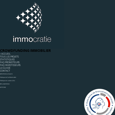
CROWDFUNDING IMMOBILIER
◦ ACCUEIL
TOUS LES PROJETS
STATISTIQUES
FAQ PROMOTEURS
FAQ INVESTISSEURS
LE GUIDE
CONTACT
MENTIONS LÉGALES
Politique de Confidentialité
Politique de cookies (EU)
RÉCLAMATIONS
UPSTONE