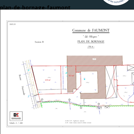
plan-de-bornage-faumont