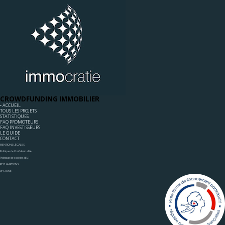
CROWDFUNDING IMMOBILIER
◦ ACCUEIL
TOUS LES PROJETS
STATISTIQUES
FAQ PROMOTEURS
FAQ INVESTISSEURS
LE GUIDE
CONTACT
MENTIONS LÉGALES
Politique de Confidentialité
Politique de cookies (EU)
RÉCLAMATIONS
UPSTONE