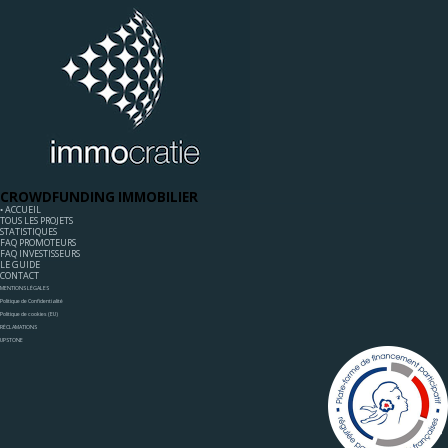
CROWDFUNDING IMMOBILIER
◦ ACCUEIL
TOUS LES PROJETS
STATISTIQUES
FAQ PROMOTEURS
FAQ INVESTISSEURS
LE GUIDE
CONTACT
MENTIONS LÉGALES
Politique de Confidentialité
Politique de cookies (EU)
RÉCLAMATIONS
UPSTONE