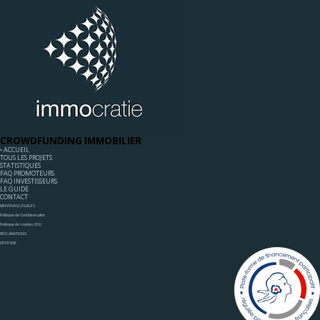
CROWDFUNDING IMMOBILIER
◦ ACCUEIL
TOUS LES PROJETS
STATISTIQUES
FAQ PROMOTEURS
FAQ INVESTISSEURS
LE GUIDE
CONTACT
MENTIONS LÉGALES
Politique de Confidentialité
Politique de cookies (EU)
RÉCLAMATIONS
UPSTONE