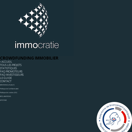
CROWDFUNDING IMMOBILIER
◦ ACCUEIL
TOUS LES PROJETS
STATISTIQUES
FAQ PROMOTEURS
FAQ INVESTISSEURS
LE GUIDE
CONTACT
MENTIONS LÉGALES
Politique de Confidentialité
Politique de cookies (EU)
RÉCLAMATIONS
UPSTONE