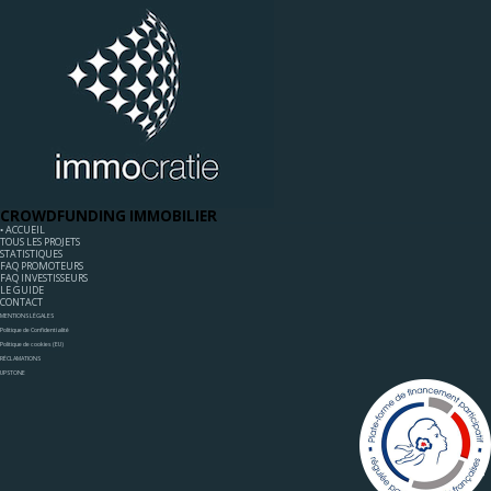
CROWDFUNDING IMMOBILIER
◦ ACCUEIL
TOUS LES PROJETS
STATISTIQUES
FAQ PROMOTEURS
FAQ INVESTISSEURS
LE GUIDE
CONTACT
MENTIONS LÉGALES
Politique de Confidentialité
Politique de cookies (EU)
RÉCLAMATIONS
UPSTONE