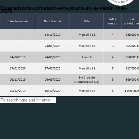
Operations-covalem-en-cours-et-a-venir-mai-
2020