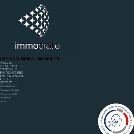
CROWDFUNDING IMMOBILIER
◦ ACCUEIL
TOUS LES PROJETS
STATISTIQUES
FAQ PROMOTEURS
FAQ INVESTISSEURS
LE GUIDE
CONTACT
MENTIONS LÉGALES
Politique de Confidentialité
Politique de cookies (EU)
RÉCLAMATIONS
UPSTONE