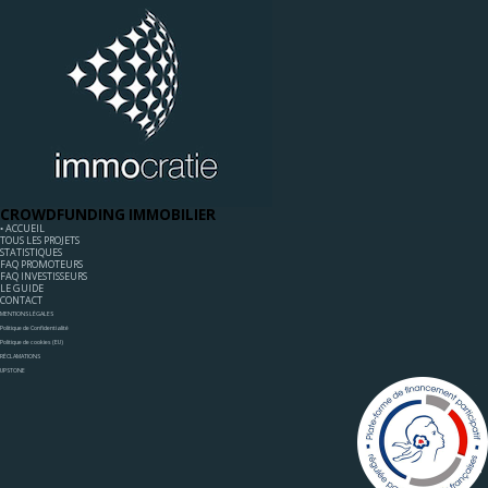
CROWDFUNDING IMMOBILIER
◦ ACCUEIL
TOUS LES PROJETS
STATISTIQUES
FAQ PROMOTEURS
FAQ INVESTISSEURS
LE GUIDE
CONTACT
MENTIONS LÉGALES
Politique de Confidentialité
Politique de cookies (EU)
RÉCLAMATIONS
UPSTONE