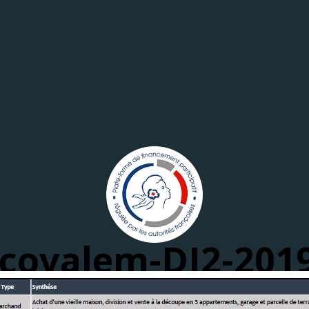
-covalem-DI2-201