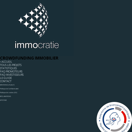
CROWDFUNDING IMMOBILIER
◦ ACCUEIL
TOUS LES PROJETS
STATISTIQUES
FAQ PROMOTEURS
FAQ INVESTISSEURS
LE GUIDE
CONTACT
MENTIONS LÉGALES
Politique de Confidentialité
Politique de cookies (EU)
RÉCLAMATIONS
UPSTONE