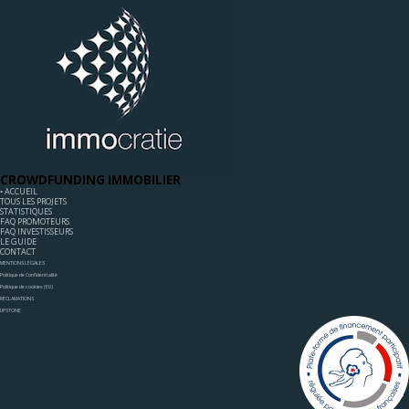
CROWDFUNDING IMMOBILIER
◦ ACCUEIL
TOUS LES PROJETS
STATISTIQUES
FAQ PROMOTEURS
FAQ INVESTISSEURS
LE GUIDE
CONTACT
MENTIONS LÉGALES
Politique de Confidentialité
Politique de cookies (EU)
RÉCLAMATIONS
UPSTONE