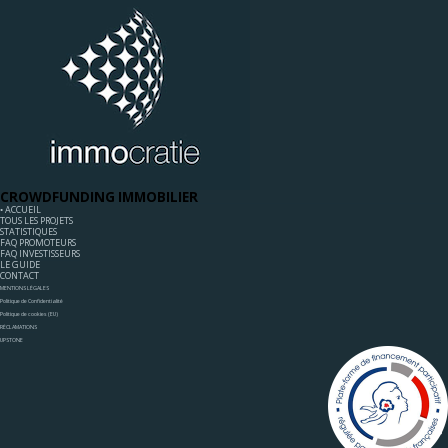
CROWDFUNDING IMMOBILIER
◦ ACCUEIL
TOUS LES PROJETS
STATISTIQUES
FAQ PROMOTEURS
FAQ INVESTISSEURS
LE GUIDE
CONTACT
MENTIONS LÉGALES
Politique de Confidentialité
Politique de cookies (EU)
RÉCLAMATIONS
UPSTONE