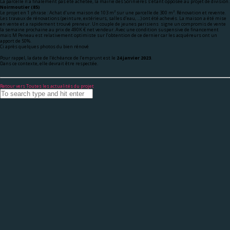
La parcelle n’a finalement pas été achetée, la mairie des Sorinières s’étant opposée au projet de division.
Noirmoutier (85)
Le projet en 1 phrase : Achat d’une maison de 103 m² sur une parcelle de 300 m². Rénovation et revente.
Les travaux de rénovations (peinture, extérieurs, salles d’eau, …) ont été achevés. La maison a été mise
en vente et a rapidement trouvé preneur. Un couple de jeunes parisiens signe un compromis de vente
la semaine prochaine au prix de 490K € net vendeur. Avec une condition suspensive de financement
mais M Peneau est relativement optimiste sur l’obtention de ce dernier car les acquéreurs ont un
apport de 50%.
Ci après quelques photos du bien rénové
Pour rappel, la date de l’échéance de l’emprunt est le
24 janvier 2023
.
Dans ce contexte, elle devrait être respectée.
Retour vers Toutes les actualités du projet