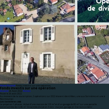
Home
Divipro4
Fonds investis sur une opération
Fonds investis sur une opération
Divipro4
Nicolas
Posté le 26 août 2022
Au moment de la souscription, 2 opérations sur 2022 étaient identifiées, une aux Sorinières et une à
Noirmoutier.
Les Sorinières (44)
Le projet en 1 phrase : Achat d’une maison de 110 m² et d’un garage de 80 m² sur une parcelle
constructible de 2.246 m². Ensemble divisé en 5 lots : maison, garage et 3 terrains à bâtir.