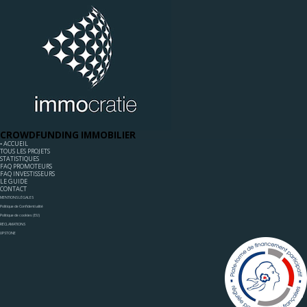
CROWDFUNDING IMMOBILIER
◦ ACCUEIL
TOUS LES PROJETS
STATISTIQUES
FAQ PROMOTEURS
FAQ INVESTISSEURS
LE GUIDE
CONTACT
MENTIONS LÉGALES
Politique de Confidentialité
Politique de cookies (EU)
RÉCLAMATIONS
UPSTONE