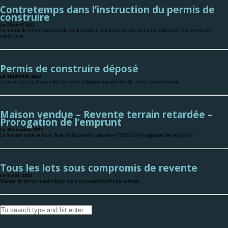
Contretemps dans l’instruction du permis de
construire
Le 20 avril 2023
La mairie de Nîmes a demandé au promoteur, acheteur des terrains, de redéposer son permis de
construire
Permis de construire déposé
Le 19 janvier 2023
Le promoteur, acheteur des terrains, a déposé son permis de construire en mairie
Maison vendue – Revente terrain retardée –
Prorogation de l’emprunt
Le 19 octobre 2022
La maison a été vendue. Revente du terrain prévue en T1 2023 – Prorogation de l’emprunt
Tous les lots sous compromis de revente
Le 7 avril 2022
Maison et terrains sont désormais sous compromis de revente