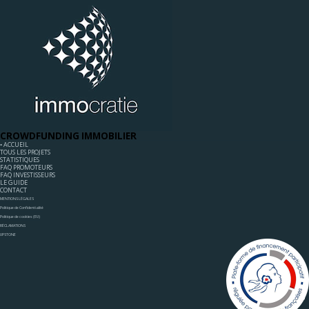
CROWDFUNDING IMMOBILIER
◦ ACCUEIL
TOUS LES PROJETS
STATISTIQUES
FAQ PROMOTEURS
FAQ INVESTISSEURS
LE GUIDE
CONTACT
MENTIONS LÉGALES
Politique de Confidentialité
Politique de cookies (EU)
RÉCLAMATIONS
UPSTONE