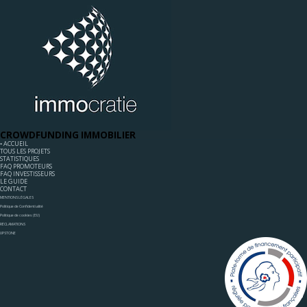
CROWDFUNDING IMMOBILIER
◦ ACCUEIL
TOUS LES PROJETS
STATISTIQUES
FAQ PROMOTEURS
FAQ INVESTISSEURS
LE GUIDE
CONTACT
MENTIONS LÉGALES
Politique de Confidentialité
Politique de cookies (EU)
RÉCLAMATIONS
UPSTONE