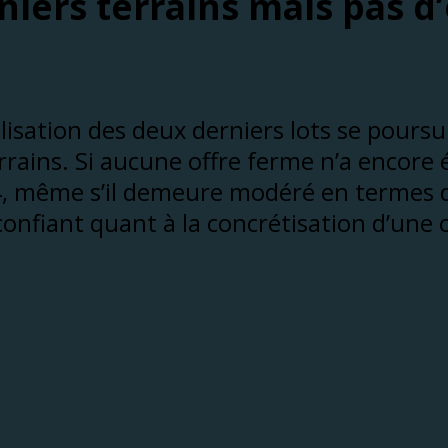
niers terrains mais pas d’
isation des deux derniers lots se poursuit
rrains. Si aucune offre ferme n’a encore
24, même s’il demeure modéré en termes
nfiant quant à la concrétisation d’une o
déjà été intégralement effectué, ce qui c
ont couverts par le produit de la vente de