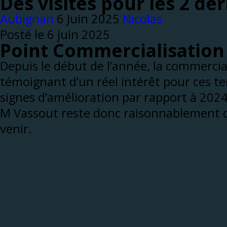
Des visites pour les 2 der
Aubignan
Nicolas
Posté le 6 juin 2025
Point
Commercialisation
Depuis le début de l’année, la commercial
témoignant d’un réel intérêt pour ces te
signes d’amélioration par rapport à 20
M Vassout reste donc raisonnablement co
venir.
Point
Emprunt
Le remboursement du capital a d’ores et 
intérêts restent à verser, et ceux-ci ser