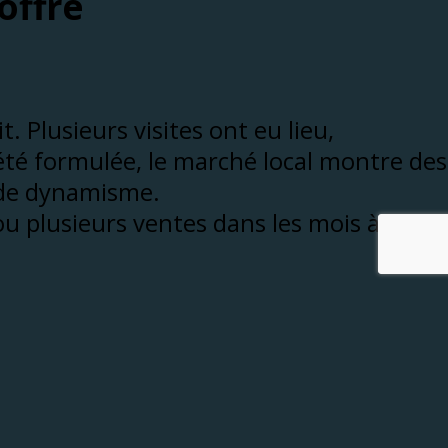
offre
. Plusieurs visites ont eu lieu,
 été formulée, le marché local montre des
 de dynamisme.
u plusieurs ventes dans les mois à
onstitue un jalon important. Seuls les
s deux derniers terrains.