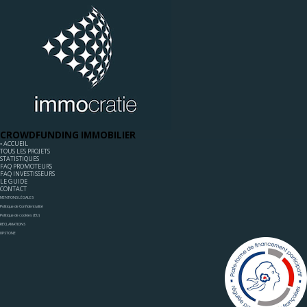
CROWDFUNDING IMMOBILIER
◦ ACCUEIL
TOUS LES PROJETS
STATISTIQUES
FAQ PROMOTEURS
FAQ INVESTISSEURS
LE GUIDE
CONTACT
MENTIONS LÉGALES
Politique de Confidentialité
Politique de cookies (EU)
RÉCLAMATIONS
UPSTONE