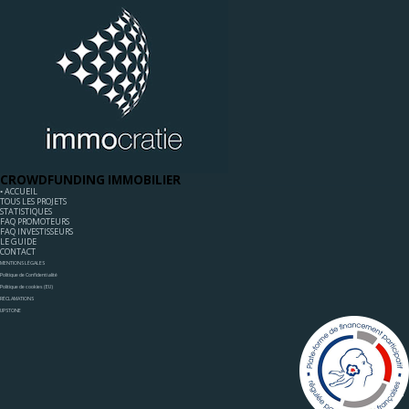
CROWDFUNDING IMMOBILIER
◦ ACCUEIL
TOUS LES PROJETS
STATISTIQUES
FAQ PROMOTEURS
FAQ INVESTISSEURS
LE GUIDE
CONTACT
MENTIONS LÉGALES
Politique de Confidentialité
Politique de cookies (EU)
RÉCLAMATIONS
UPSTONE