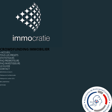
CROWDFUNDING IMMOBILIER
◦ ACCUEIL
TOUS LES PROJETS
STATISTIQUES
FAQ PROMOTEURS
FAQ INVESTISSEURS
LE GUIDE
CONTACT
MENTIONS LÉGALES
Politique de Confidentialité
Politique de cookies (EU)
RÉCLAMATIONS
UPSTONE