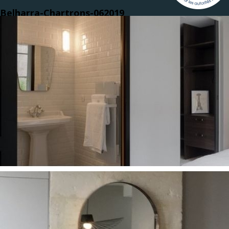
Belharra-Chartrons-062019